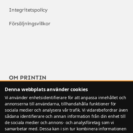
Integritetspolicy
Försäljningsvillkor
OM PRINTIN
Denna webbplats använder cookies
FAQ – Vanliga frågor
Vi använder enhetsidentifierare för att anpassa innehållet och
annonserna till användarna, tillhandahålla funktioner för
sociala medier och analysera vår trafik. Vi vidarebefordrar även
sådana identifierare och annan information från din enhet till
© Copyright 2024 - 2026 • Printin Digital AB •
de sociala medier och annons- och analysföretag som vi
samarbetar med. Dessa kan i sin tur kombinera informationen
All Rights Reserved