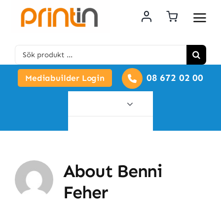
Skip
to
content
Search
for:
08 672 02 00
Mediabuilder Login
Alla
produkter
About
Benni
Feher