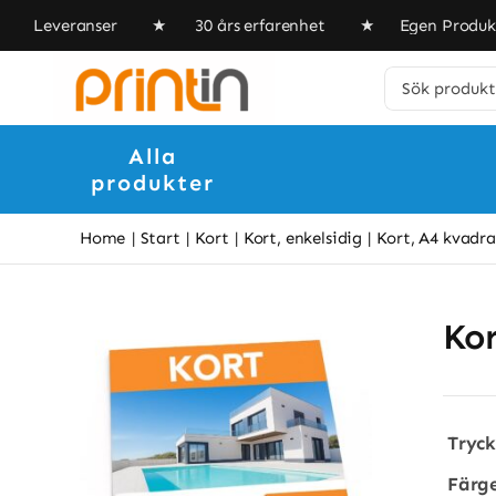
Skip
a Leveranser ★ 30 års erfarenhet ★ Egen Produk
to
content
Search
for:
Alla
produkter
Home
Start
Kort
Kort, enkelsidig
Kort, A4 kvadra
Kor
Tryc
Färge