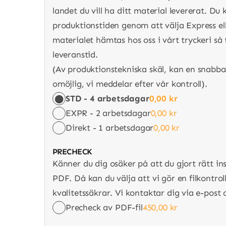
landet du vill ha ditt material levererat. Du
produktionstiden genom att välja Express e
materialet hämtas hos oss i vårt tryckeri så
leveranstid.
(Av produktionstekniska skäl, kan en snabba
omöjlig, vi meddelar efter vår kontroll).
STD - 4 arbetsdagar
0,00
kr
EXPR - 2 arbetsdagar
0,00
kr
Direkt - 1 arbetsdagar
0,00
kr
PRECHECK
Känner du dig osäker på att du gjort rätt in
PDF. Då kan du välja att vi gör en filkontroll
kvalitetssäkrar. Vi kontaktar dig via e-post
Precheck av PDF-fil
450,00
kr