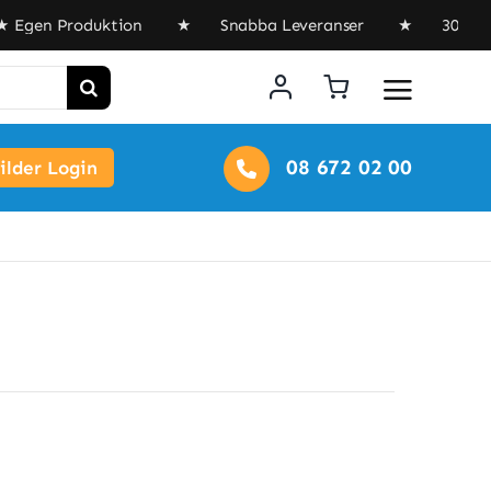
Egen Produktion ★ Snabba Leveranser ★ 30 års e
08 672 02 00
lder Login