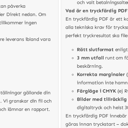
och valt betalningsalte
 kan påverka
Vad är en tryckfärdig PDF
ller Direkt nedan. Om
En tryckfärdig PDF är ett k
 tillkommer ingen
alla tekniska krav för trycks
perfekt tryckresultat ska fil
re leverans ibland vara
Rätt slutformat
enligt
3 mm utfall
runt om fö
beskärning.
Korrekta marginaler
(
information inte hamn
Färgläge i CMYK
(ej R
ställningar gällande din
Bilder med tillräckli
. Vi granskar din fil och
digitaltryck och helst 3
 och lämnar en rapport.
En tryckfärdig PDF innebär 
göras innan tryckstart – dok