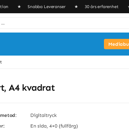
tion ★ Snabba Leveranser ★ 30 års erfarenhet ★
Mediabui
t
t, A4 kvadrat
kmetod
:
Digitaltryck
r:
En sida, 4+0 (fullfärg)