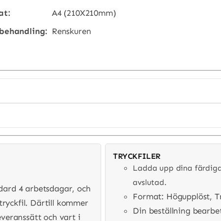
at:
A4 (210X210mm)
behandling:
Renskuren
TRYCKFILER
Ladda upp dina färdiga 
avslutad.
ndard 4 arbetsdagar, och
Format: Högupplöst, T
ryckfil. Därtill kommer
Din beställning bearbe
everanssätt och vart i