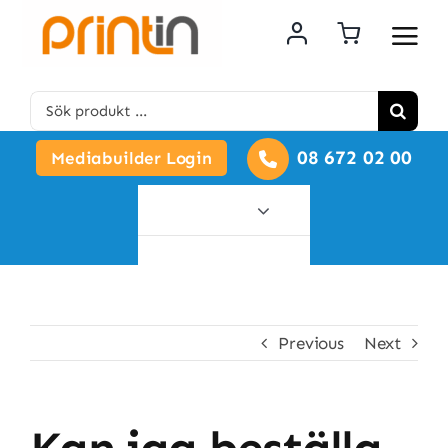
Skip
to
content
Search
for:
08 672 02 00
Mediabuilder Login
Alla
produkter
Previous
Next