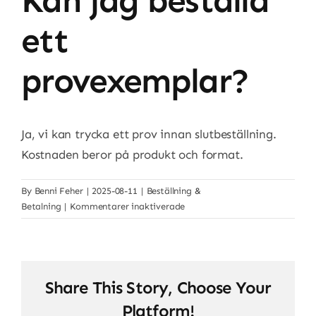
Kan jag beställa
ett
provexemplar?
Ja, vi kan trycka ett prov innan slutbeställning.
Kostnaden beror på produkt och format.
By
Benni Feher
|
2025-08-11
|
Beställning &
för
Betalning
|
Kommentarer inaktiverade
Kan
jag
beställa
ett
Share This Story, Choose Your
provexemplar?
Platform!