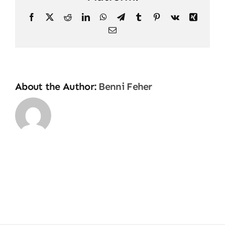
Facebook
X
Reddit
LinkedIn
WhatsApp
Telegram
Tumblr
Pinterest
Vk
Xing
Email
About the Author:
Benni Feher