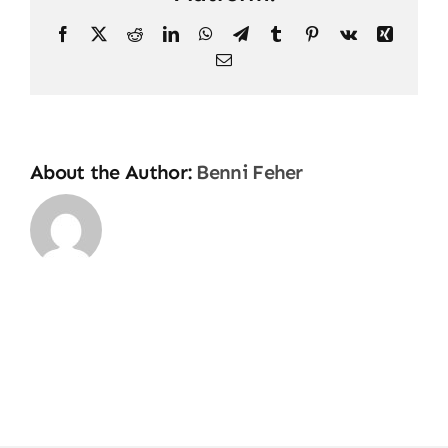
Facebook
X
Reddit
LinkedIn
WhatsApp
Telegram
Tumblr
Pinterest
Vk
Xing
Email
About the Author:
Benni Feher