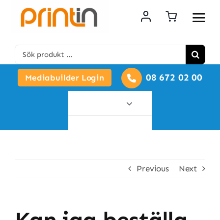
Skip
to
content
Search
for:
08 672 02 00
Mediabuilder Login
Alla
produkter
Previous
Next