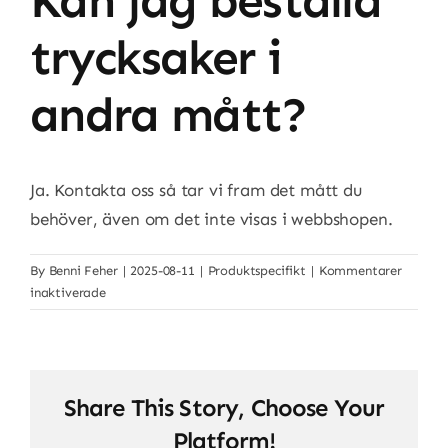
Kan jag beställa
trycksaker i
andra mått?
Ja. Kontakta oss så tar vi fram det mått du
behöver, även om det inte visas i webbshopen.
By
Benni Feher
|
2025-08-11
|
Produktspecifikt
|
Kommentarer
för
inaktiverade
Kan
jag
beställa
trycksaker
Share This Story, Choose Your
i
andra
Platform!
mått?